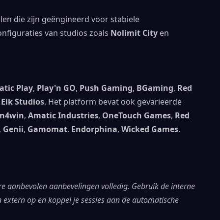
len die zijn geëngineerd voor stabiele
onfiguraties van studios zoals
Nolimit City
en
tic Play
,
Play'n GO
,
Push Gaming
,
BGaming
,
Red
n
Elk Studios
. Het platform bevat ook gevarieerde
in4win
,
Amatic Industries
,
OneTouch Games
,
Red
,
Genii
,
Gamomat
,
Endorphina
,
Wicked Games
,
e aanbevolen aanbevelingen volledig. Gebruik de interne
n extern op en koppel je sessies aan de automatische