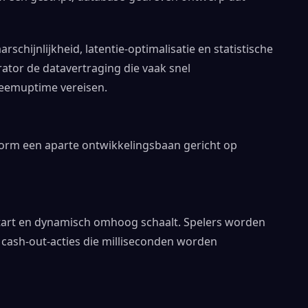
chijnlijkheid, latentie-optimalisatie en statistische
rator de datavertraging die vaak snel
teemuptime vereisen.
tform een aparte ontwikkelingsbaan gericht op
 start en dynamisch omhoog schaalt. Spelers worden
cash-out-acties die milliseconden worden