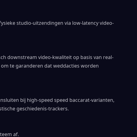
ysieke studio-uitzendingen via low-latency video-
ch downstream video-kwaliteit op basis van real-
n om te garanderen dat weddacties worden
ansluiten bij high-speed speed baccarat-varianten,
stische geschiedenis-trackers.
teem af.