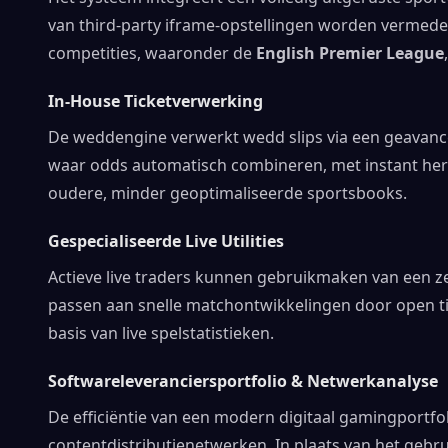
van third-party iframe-opstellingen worden vermede
competities, waaronder de
English Premier League
In-House Ticketverwerking
De weddengine verwerkt wedd slips via een geavancee
waar odds automatisch combineren, met instant herb
oudere, minder geoptimaliseerde sportsbooks.
Gespecialiseerde Live Utilities
Actieve live traders kunnen gebruikmaken van een zee
passen aan snelle matchontwikkelingen door open tick
basis van live spelstatistieken.
Softwareleveranciersportfolio & Netwerkanalyse
De efficiëntie van een modern digitaal gamingportfol
contentdistributienetwerken. In plaats van het gebr