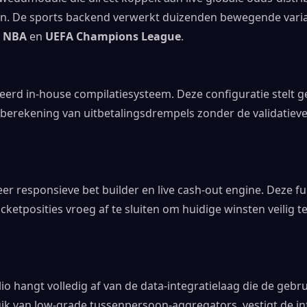
n. De sports backend verwerkt duizenden bewegende variabe
,
NBA
en
UEFA Champions League
.
rd in-house compilatiesysteem. Deze configuratie stelt ge
erekening van uitbetalingsdrempels zonder de validatieve
r responsieve bet builder en live cash-out engine. Deze fun
etposities vroeg af te sluiten om huidige winsten veilig te 
io hangt volledig af van de data-integratielaag die de gebr
uik van low-grade tussenpersoon-aggregators, vestigt de inf