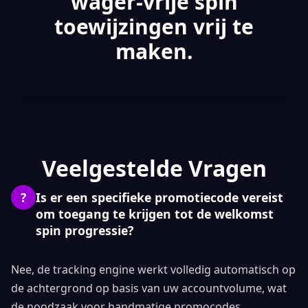
wager-vrije spin
toewijzingen vrij te
maken.
Veelgestelde Vragen
Is er een specifieke promotiecode vereist
?
om toegang te krijgen tot de welkomst
spin progressie?
Nee, de tracking engine werkt volledig automatisch op
de achtergrond op basis van uw accountvolume, wat
de noodzaak voor handmatige promocodes