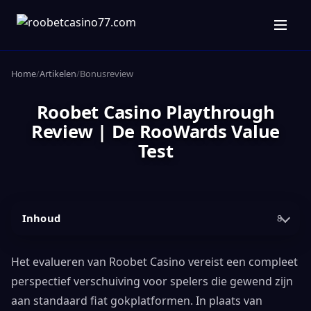
Home
/
Artikelen
/
Bonusreview
Roobet Casino Playthrough
Review | De RooWards Value
Test
Inhoud
8
Het evalueren van Roobet Casino vereist een compleet
perspectief verschuiving voor spelers die gewend zijn
aan standaard fiat gokplatformen. In plaats van