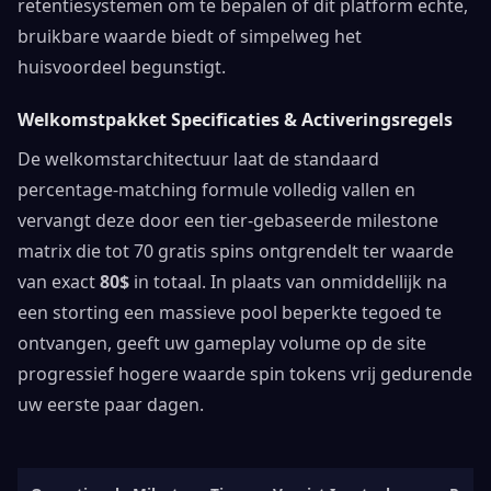
retentiesystemen om te bepalen of dit platform echte,
bruikbare waarde biedt of simpelweg het
huisvoordeel begunstigt.
Welkomstpakket Specificaties & Activeringsregels
De welkomstarchitectuur laat de standaard
percentage-matching formule volledig vallen en
vervangt deze door een tier-gebaseerde milestone
matrix die tot 70 gratis spins ontgrendelt ter waarde
van exact
80$
in totaal. In plaats van onmiddellijk na
een storting een massieve pool beperkte tegoed te
ontvangen, geeft uw gameplay volume op de site
progressief hogere waarde spin tokens vrij gedurende
uw eerste paar dagen.