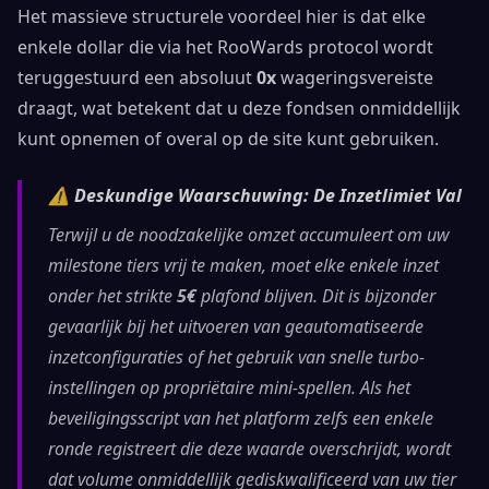
Het massieve structurele voordeel hier is dat elke
enkele dollar die via het RooWards protocol wordt
teruggestuurd een absoluut
0x
wageringsvereiste
draagt, wat betekent dat u deze fondsen onmiddellijk
kunt opnemen of overal op de site kunt gebruiken.
⚠️ Deskundige Waarschuwing: De Inzetlimiet Val
Terwijl u de noodzakelijke omzet accumuleert om uw
milestone tiers vrij te maken, moet elke enkele inzet
onder het strikte
5€
plafond blijven. Dit is bijzonder
gevaarlijk bij het uitvoeren van geautomatiseerde
inzetconfiguraties of het gebruik van snelle turbo-
instellingen op propriëtaire mini-spellen. Als het
beveiligingsscript van het platform zelfs een enkele
ronde registreert die deze waarde overschrijdt, wordt
dat volume onmiddellijk gediskwalificeerd van uw tier