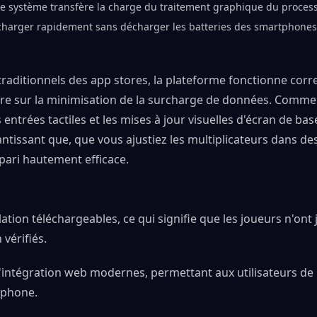
Ce système transfère la charge du traitement graphique du process
 charger rapidement sans décharger les batteries des smartphones 
traditionnels des app stores, la plateforme fonctionne co
tre sur la minimisation de la surcharge de données. Comme 
ntrées tactiles et les mises à jour visuelles d'écran de bas
ntissant que, que vous ajustiez les multiplicateurs dans de
 pari hautement efficace.
ation téléchargeables, ce qui signifie que les joueurs n'ont
 vérifiés.
s d'intégration web modernes, permettant aux utilisateurs d
rtphone.