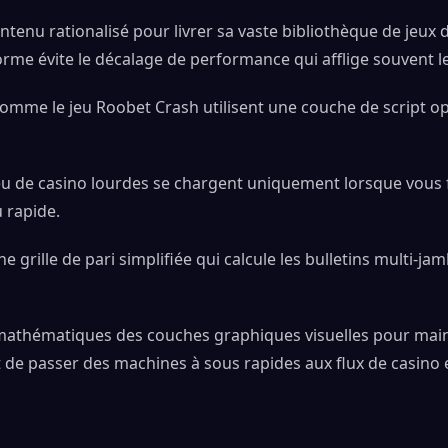
contenu rationalisé pour livrer sa vaste bibliothèque de jeu
rme évite le décalage de performance qui afflige souvent le
comme le jeu Roobet Crash utilisent une couche de script opt
eu de casino lourdes se chargent uniquement lorsque vous fa
 rapide.
ne grille de pari simplifiée qui calcule les bulletins multi-
r mathématiques des couches graphiques visuelles pour main
nt de passer des machines à sous rapides aux flux de casino e