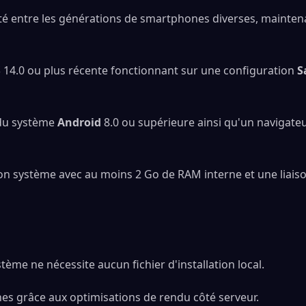
té entre les générations de smartphones diverses, mainten
S
14.0 ou plus récente fonctionnant sur une configuration
S
 du système
Android
8.0 ou supérieure ainsi qu'un navigate
n système avec au moins 2 Go de RAM interne et une liaison
ème ne nécessite aucun fichier d'installation local.
es grâce aux optimisations de rendu côté serveur.