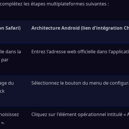
, complétez les étapes multiplateformes suivantes :
on Safari)
Architecture Android (lien d'intégration 
le dans la
Entrez l'adresse web officielle dans l'applic
 par
age du
Sélectionnez le bouton du menu de configura
ock
hoisissez
Cliquez sur l'élément opérationnel intitulé « A
 ».