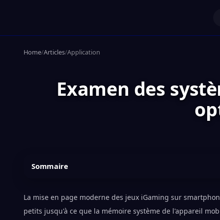
Home
/
Articles
/
Application
Examen des système
op
Sommaire
La mise en page moderne des jeux iGaming sur smartphone 
petits jusqu'à ce que la mémoire système de l'appareil mo