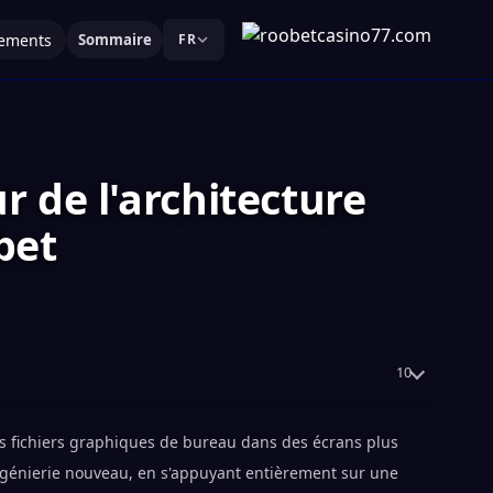
ements
Sommaire
FR
r de l'architecture
bet
10
s fichiers graphiques de bureau dans des écrans plus
ingénierie nouveau, en s'appuyant entièrement sur une