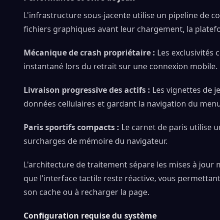
L'infrastructure sous-jacente utilise un pipeline de 
fichiers graphiques avant leur chargement, la platefo
Mécanique de crash propriétaire :
Les exclusivités 
instantané lors du retrait sur une connexion mobile.
Livraison progressive des actifs :
Les vignettes de j
données cellulaires et gardant la navigation du menu
Paris sportifs compacts :
Le carnet de paris utilise u
surcharges de mémoire du navigateur.
L'architecture de traitement sépare les mises à jou
que l'interface tactile reste réactive, vous permetta
son cache ou à recharger la page.
Configuration requise du système