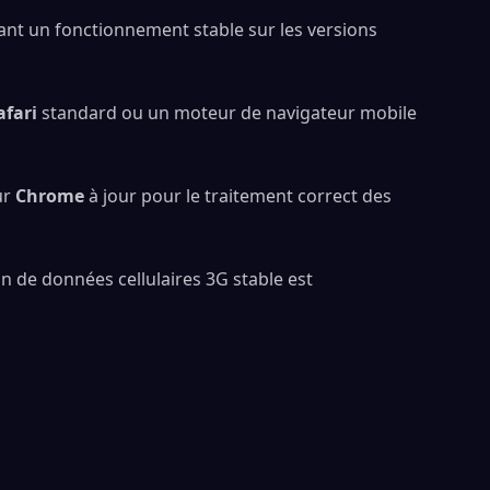
ant un fonctionnement stable sur les versions
afari
standard ou un moteur de navigateur mobile
ur
Chrome
à jour pour le traitement correct des
 de données cellulaires 3G stable est