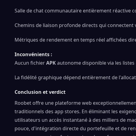
Salle de chat communautaire entièrement réactive co
Chemins de liaison profonde directs qui connectent
Métriques de rendement en temps réel affichées dir
Inconvénients :
Aucun fichier
APK
autonome disponible via les listes 
La fidélité graphique dépend entièrement de l'alloca
Conclusion et verdict
Roobet offre une plateforme web exceptionnellemen
traditionnels des app stores. En éliminant les exigen
utilisateurs un accès instantané à des milliers de ma
pouce, d'intégration directe du portefeuille et de rend