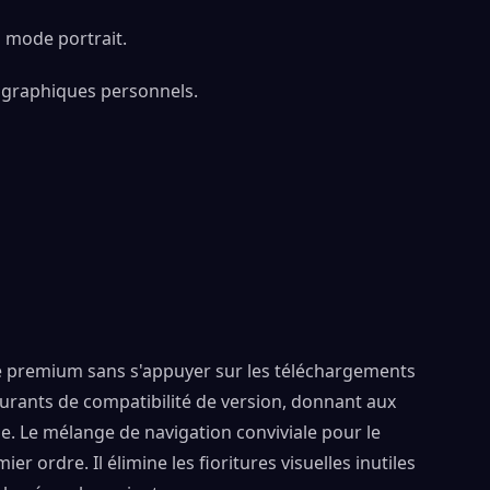
 mode portrait.
tographiques personnels.
e premium sans s'appuyer sur les téléchargements
courants de compatibilité de version, donnant aux
ie. Le mélange de navigation conviviale pour le
r ordre. Il élimine les fioritures visuelles inutiles